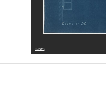
Créditos
© Adagp, Paris
Créditos fotográficos : Philippe Migeat - Centre Pompido
Referencia de la imagen : 4N41226
a