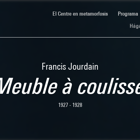
(current)
El Centre en metamorfosis
Programa
Hága
Francis Jourdain
Meuble à couliss
1927 - 1928