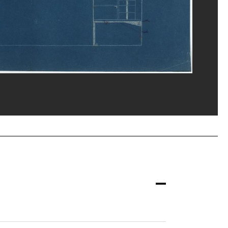
u, MNAM-CCI