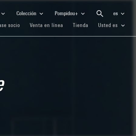
Colección
Pompidou+
es
(current)
(current)
(current)
se socio
Venta en línea
Tienda
Usted es
e