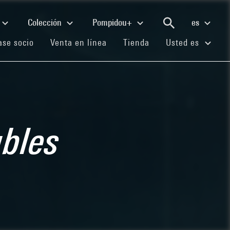
Colección
Pompidou+
es
(current)
(current)
(current)
se socio
Venta en línea
Tienda
Usted es
bles