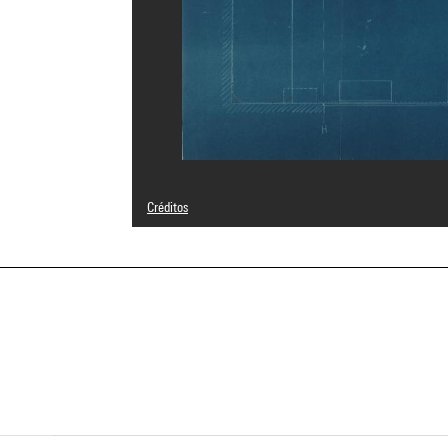
Créditos
© Adagp, Paris
Créditos fotográficos : Philippe Migeat - Centre Pompido
Referencia de la imagen : 4N41228
a