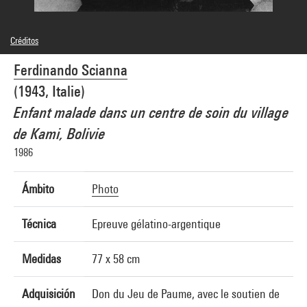
Créditos
© Ferdinando Scianna / Magnum Photos
Ferdinando Scianna
Créditos fotográficos : Centre Pompidou, MNAM-CCI/Bertrand Prévost/Dist.
GrandPalaisRmn
(1943, Italie)
Referencia de la imagen : 4N60293
Enfant malade dans un centre de soin du village
de Kami, Bolivie
1986
Ámbito
Photo
Técnica
Epreuve gélatino-argentique
Medidas
77 x 58 cm
Adquisición
Don du Jeu de Paume, avec le soutien de