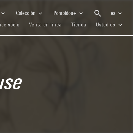
Colección
Pompidou+
es
(current)
(current)
(current)
se socio
Venta en línea
Tienda
Usted es
use