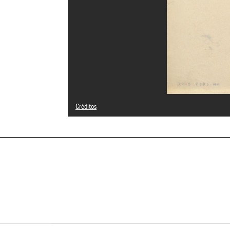
Créditos
Domaine public
Créditos fotográficos : Centre Pompidou, MNAM-CCI/Geor
Referencia de la imagen : 4F50584 [2002 CX 0649]
Difusión de la imagen :
GrandPalaisRmnPhoto
a