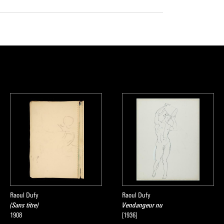
Raoul Dufy
Raoul Dufy
(Sans titre)
Vendangeur nu
1908
[1936]