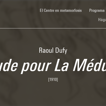
(current)
El Centre en metamorfosis
Programa
Hága
Raoul Dufy
ude pour La Méd
[1910]