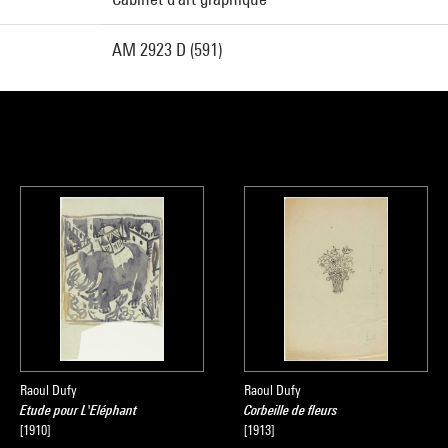
AM 2923 D (591)
Raoul Dufy
Raoul Dufy
Etude pour L'Eléphant
Corbeille de fleurs
[1910]
[1913]