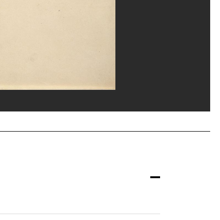
ges Meguerditchian/Dist. GrandPalaisRmn