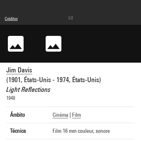
1/2
Créditos
Leyenda : Vue n°1
© droits réservés
Créditos fotográficos : Centre Pompidou, MNAM-CCI/Service de la documentation
photographique du MNAM/Dist. GrandPalaisRmn
Referencia de la imagen : 4N09760
Difusión de la imagen :
GrandPalaisRmnPhoto
Jim Davis
(1901, États-Unis - 1974, États-Unis)
Light Reflections
1948
Ámbito
Cinéma
|
Film
Técnica
Film 16 mm couleur, sonore