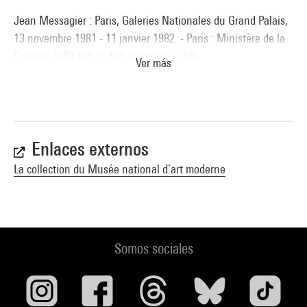
Jean Messagier : Paris, Galeries Nationales du Grand Palais,
13 novembre 1981 - 11 janvier 1982. - Paris : Ministère de la
Culture, 1981 (cit. p. 108 et reprod. p. 58)
Ver más
Jean Messagier : Paris, Galerie du Messager, Musée de la
Poste, 31 mars - 5 mai 1984. - Paris : Musée de la Poste, 1984
(cat. 73 et cit. [n.p.])
Enlaces externos
Jean Messagier à Saint-Ursanne : Saint-Ursanne, Collégiale,
La collection du Musée national d’art moderne
16 juin - 18 août 1984. - Saint-Ursanne : Société jurassienne
d''émulation, 1984 (cat. 68)
Jean Messagier au Musée de Brou : Bourg-en-Bresse, 5
Somos sociales
octobre - 17 novembre 1985. - Bourg-en-Bresse : Musée de
Brou, 1985 (cat. n° 18 p. 26, cit. et reprod. p. 34)
Jean Messagier : oeuvres choisies entre 1945 et 1969 :