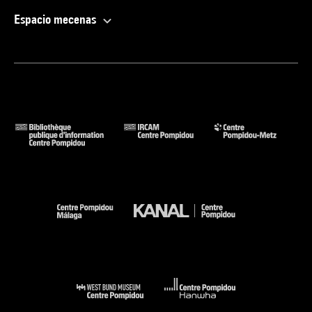
Gustave Courbet, 1997 (cit. et reprod. coul. [n.p.]) . N° isbn 2-
Espacio mecenas
911250-02-8
Voir la notice sur le portail de la Bibliothèque Kandinsky
LEYDIER (Richard). - "Jean Messagier : Espace d''art Gustave
Fayet" in Artpress [revue], n° 302, juin 2004. -Disponible sur
<https://www.artpress.com/wp-
content/uploads/2014/12/2693.pdf> (consulté le 15.12.2021)
(cit. [n.p.])
BRIEND (Christian). - "L''entrée des Messagier au Centre
Pompidou" in La Revue des Musées de France [revue du
Louvre], n° 2022-4, décembre 2022 (cit. et reprod. coul. p. 22
(fig. 2)) . N° issn 1962-4271
Voir la notice sur le portail de la Bibliothèque Kandinsky
Reinventing Landscape : Shanghai, West Bund Museum, 29