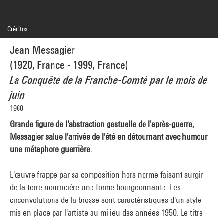
Créditos
© Adagp, Paris
Jean Messagier
Créditos fotográficos : Centre Pompidou, MNAM-CCI/Audrey Laurans/Dist.
GrandPalaisRmn
(1920, France - 1999, France)
Referencia de la imagen : 4Y01648
Difusión de la imagen :
La Conquête de la Franche-Comté par le mois de
GrandPalaisRmnPhoto
juin
1969
Grande figure de l'abstraction gestuelle de l'après-guerre,
Messagier salue l'arrivée de l'été en détournant avec humour
une métaphore guerrière.
L'œuvre frappe par sa composition hors norme faisant surgir
de la terre nourricière une forme bourgeonnante. Les
circonvolutions de la brosse sont caractéristiques d'un style
mis en place par l'artiste au milieu des années 1950. Le titre