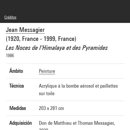
Créditos
© Adagp, Paris
Jean Messagier
Créditos fotográficos : Centre Pompidou, MNAM-CCI/Audrey Laurans/Dist.
GrandPalaisRmn
(1920, France - 1999, France)
Referencia de la imagen : 4N94918
Difusión de la imagen :
Les Noces de l’Himalaya et des Pyramides
GrandPalaisRmnPhoto
1986
Ámbito
Peinture
Técnica
Acrylique à la bombe aérosol et paillettes
sur toile
Medidas
203 x 281 cm
Adquisición
Don de Matthieu et Thomas Messagier,