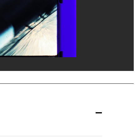
ice de la documentation photographique du MNAM/Dist. GrandPalaisRmn