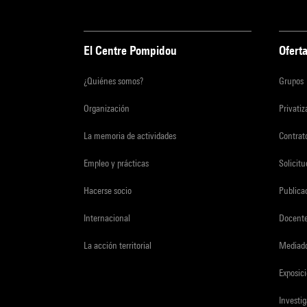
El Centre Pompidou
Oferta
¿Quiénes somos?
Grupos
Organización
Privati
La memoria de actividades
Contrato
Empleo y prácticas
Solicit
Hacerse socio
Publica
Internacional
Docent
La acción territorial
Mediado
Exposici
Investi