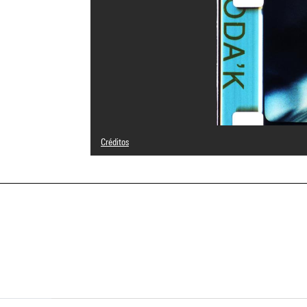
Créditos
© Teo Hernández
Créditos fotográficos : Centre Pompidou, MNAM-CCI/Serv
Referencia de la imagen : 4N10255
Difusión de la imagen :
GrandPalaisRmnPhoto
a