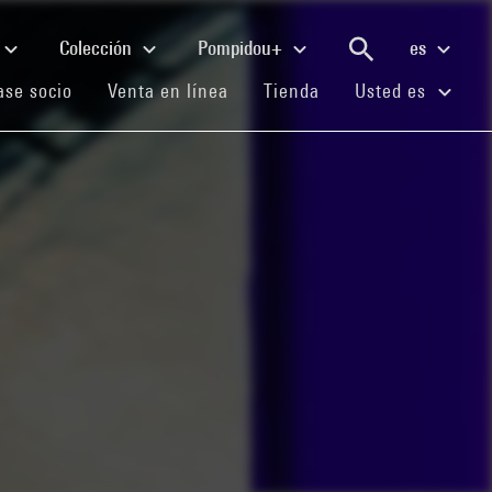
Colección
Pompidou+
es
(current)
(current)
(current)
se socio
Venta en línea
Tienda
Usted es
e