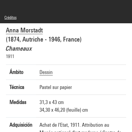
Créditos
Domaine public
Anna Morstadt
Créditos fotográficos : Centre Pompidou, MNAM-CCI/Philippe Migeat/Dist.
GrandPalaisRmn
(1874, Autriche - 1946, France)
Referencia de la imagen : 4N68616
Chameaux
1911
Ámbito
Dessin
Técnica
Pastel sur papier
Medidas
31,3 x 43 cm
34,30 x 46,20 (feuille) cm
Adquisición
Achat de l'Etat, 1911. Attribution au