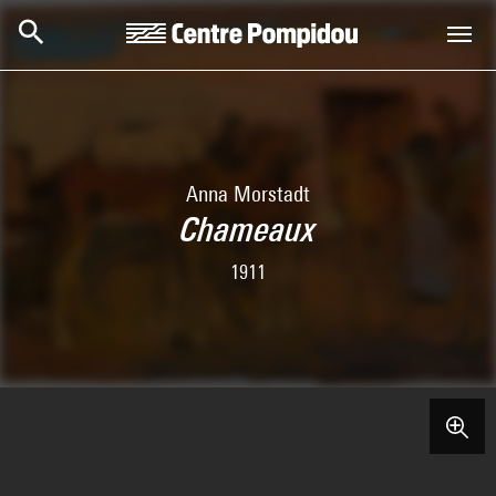
Skip to main content
Centre Pompidou
Anna Morstadt
Chameaux
1911