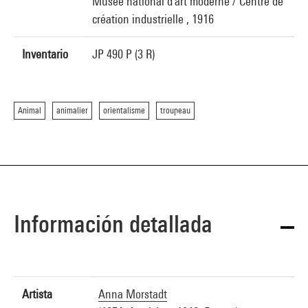
Musée national d'art moderne / Centre de
création industrielle , 1916
Inventario
JP 490 P (3 R)
Animal
animalier
orientalisme
troupeau
Información detallada
Artista
Anna Morstadt