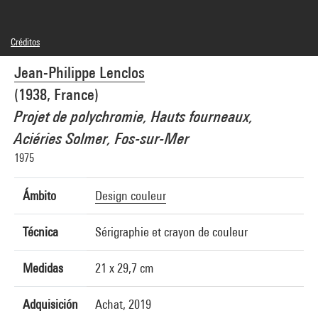
Créditos
© Adagp, Paris
Jean-Philippe Lenclos
Créditos fotográficos : Centre Pompidou, MNAM-CCI/Audrey Laurans/Dist.
GrandPalaisRmn
(1938, France)
Referencia de la imagen : 4N46087
Difusión de la imagen :
Projet de polychromie, Hauts fourneaux,
GrandPalaisRmnPhoto
Aciéries Solmer, Fos-sur-Mer
1975
Ámbito
Design couleur
Técnica
Sérigraphie et crayon de couleur
Medidas
21 x 29,7 cm
Adquisición
Achat, 2019