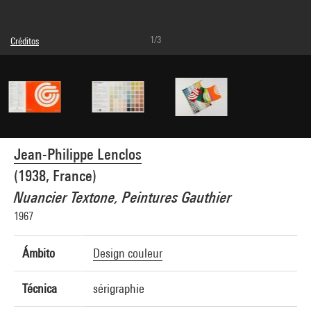
1/3
Créditos
Leyenda : Recto du nuancier
© Adagp, Paris
Créditos fotográficos : Philippe Migeat - Centre Pompidou, MNAM-CCI
Referencia de la imagen : 4N45206
Difusión de la imagen :
GrandPalaisRmnPhoto
Jean-Philippe Lenclos
(1938, France)
Nuancier Textone, Peintures Gauthier
1967
Ámbito
Design couleur
Técnica
sérigraphie