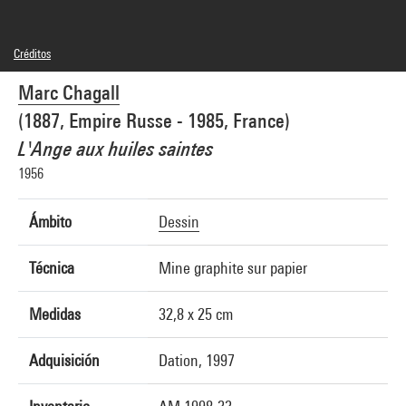
Créditos
© Adagp, Paris
Marc Chagall
Créditos fotográficos : Centre Pompidou, MNAM-CCI/Jacques Faujour/Dist.
GrandPalaisRmn
(1887, Empire Russe - 1985, France)
Referencia de la imagen : 4R12101 [1998 CX 0625]
L'Ange aux huiles saintes
1956
Ámbito
Dessin
Técnica
Mine graphite sur papier
Medidas
32,8 x 25 cm
Adquisición
Dation, 1997