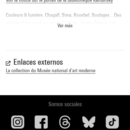
Couleurs & lumière. Chagall, Sima, Knoebel, Soulages... Des
ateliers d''art sacré au vitrail d''artiste : Reims, Musée des
Ver más
Beaux-Arts, 15 octobre 2011-26 février 2012 .- Reims :
Editions point de vues, Bonsecours / Musée des Beaux-arts,
2011 (cit. p. 140, non reprod.) . N° isbn 978-2-915548-61-7
Voir la notice sur le portail de la Bibliothèque Kandinsky
Enlaces externos
La collection du Musée national d’art moderne
Somos sociales