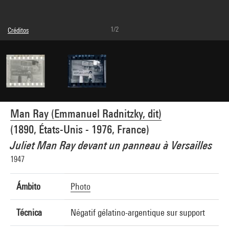
1/2
Créditos
© Man Ray Trust / Adagp, Paris
Referencia de la imagen : 4G05202
Man Ray (Emmanuel Radnitzky, dit)
(1890, États-Unis - 1976, France)
Juliet Man Ray devant un panneau à Versailles
1947
Ámbito
Photo
Técnica
Négatif gélatino-argentique sur support