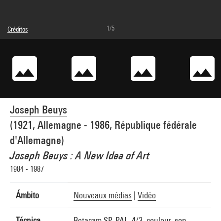
1/5
Créditos
© Joseph Beuys Estate
Créditos fotográficos : Centre Pompidou, MNAM-CCI/Service de la documentation
photographique du MNAM/Dist. GrandPalaisRmn
Referencia de la imagen : 2A41808 [1994 CX 1733]
Joseph Beuys
(1921, Allemagne - 1986, République fédérale
d'Allemagne)
Joseph Beuys : A New Idea of Art
1984 - 1987
Ámbito
Nouveaux médias
|
Vidéo
Técnica
Betacam SP, PAL, 4/3, couleur, son