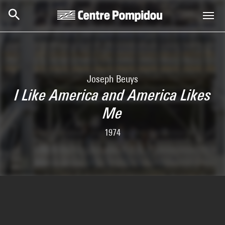
Skip to main content
Centre Pompidou
Joseph Beuys
I Like America and America Likes
Me
1974