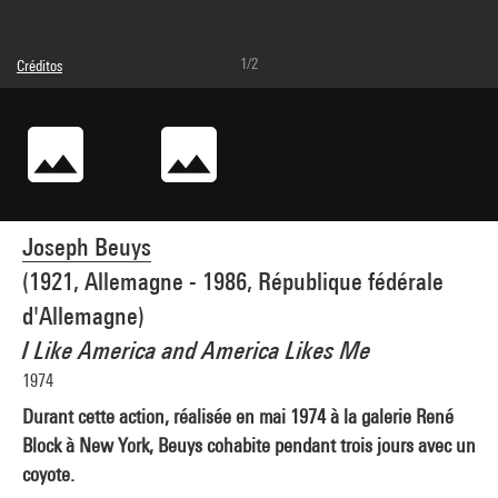
1/2
Créditos
Leyenda : Vue sur moniteur
© Joseph Beuys Estate
Créditos fotográficos : Centre Pompidou, MNAM-CCI/Service de la documentation
photographique du MNAM/Dist. GrandPalaisRmn
Referencia de la imagen : 4F80198 [1994 X 1103]
Difusión de la imagen :
GrandPalaisRmnPhoto
Joseph Beuys
(1921, Allemagne - 1986, République fédérale
d'Allemagne)
I Like America and America Likes Me
1974
Durant cette action, réalisée en mai 1974 à la galerie René
Block à New York, Beuys cohabite pendant trois jours avec un
coyote.