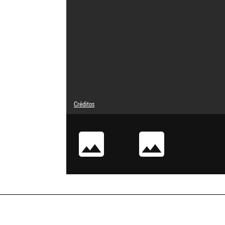
Créditos
© droits réservés
Créditos fotográficos : Centre Pompidou, MNAM-CCI/Bertr
Referencia de la imagen : 4N60364