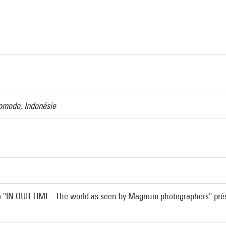
a
omodo, Indonésie
io "IN OUR TIME : The world as seen by Magnum photographers" prése