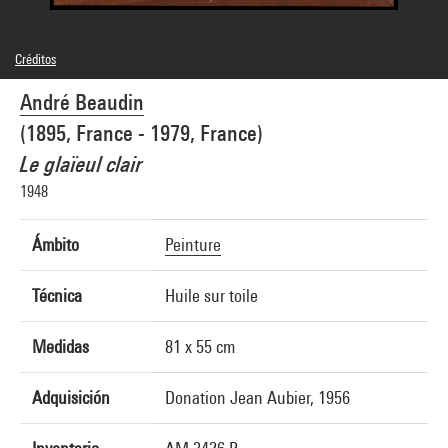
Créditos
© Adagp, Paris
André Beaudin
Créditos fotográficos : Centre Pompidou, MNAM-CCI/Jacqueline Hyde/Dist.
GrandPalaisRmn
(1895, France - 1979, France)
Referencia de la imagen : 4R06950 [1978 CX 0173]
Difusión de la imagen :
Le glaïeul clair
GrandPalaisRmnPhoto
1948
Ámbito
Peinture
Técnica
Huile sur toile
Medidas
81 x 55 cm
Adquisición
Donation Jean Aubier, 1956