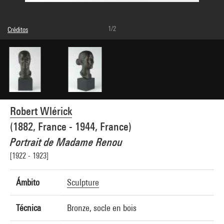
1/2
Créditos
Domaine public
Créditos fotográficos : Centre Pompidou, MNAM-CCI/Bertrand Prévost/Dist.
GrandPalaisRmn
Referencia de la imagen : 4N59327
Difusión de la imagen :
GrandPalaisRmnPhoto
Robert Wlérick
(1882, France - 1944, France)
Portrait de Madame Renou
[1922 - 1923]
Ámbito
Sculpture
Técnica
Bronze, socle en bois