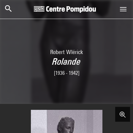
Skip to main content
Centre Pompidou
Robert Wlérick
Rolande
[1936 - 1942]