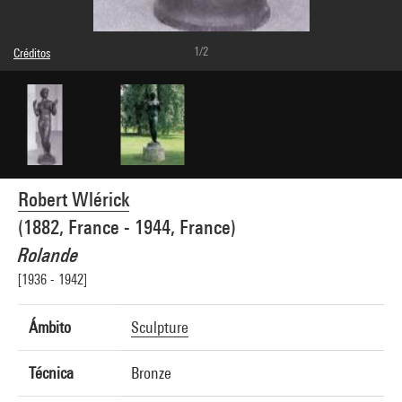
1/2
Créditos
Domaine public
Créditos fotográficos : Réunion des Musées Nationaux/Agence photographique de la
Réunion des Musées Nationaux/Dist. GrandPalaisRmn
Referencia de la imagen : 2A00569 [64 B 138]
Difusión de la imagen :
GrandPalaisRmnPhoto
Robert Wlérick
(1882, France - 1944, France)
Rolande
[1936 - 1942]
Ámbito
Sculpture
Técnica
Bronze