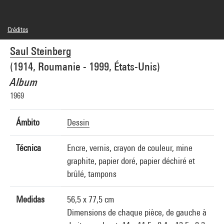
Créditos
© The Saul Steinberg Foundation / Adagp, Paris
Saul Steinberg
Créditos fotográficos : Centre Pompidou, MNAM-CCI/Audrey Laurans/Dist.
GrandPalaisRmn
(1914, Roumanie - 1999, États-Unis)
Referencia de la imagen : 4N85663
Difusión de la imagen :
Album
GrandPalaisRmnPhoto
1969
Ámbito
Dessin
Técnica
Encre, vernis, crayon de couleur, mine
graphite, papier doré, papier déchiré et
brûlé, tampons
Medidas
56,5 x 77,5 cm
Dimensions de chaque pièce, de gauche à