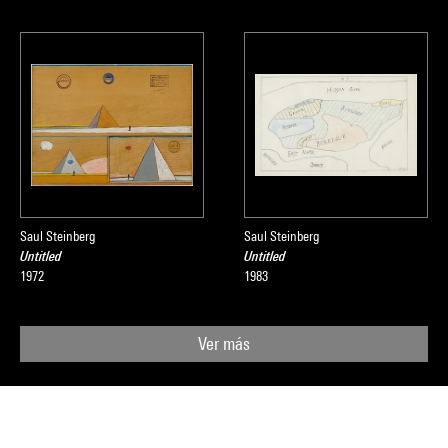
Extrait du catalogue
Collection art graphique - La collection du
Centre Pompidou, Musée national d'art moderne
, sous la
direction de Agnès de la Beaumelle, Paris, Centre Pompidou,
2008
Saul Steinberg
Saul Steinberg
Untitled
Untitled
1972
1983
Ver más