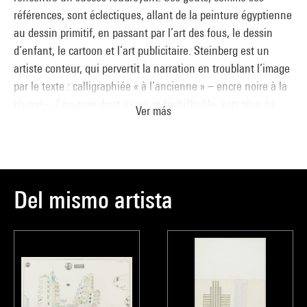
références, sont éclectiques, allant de la peinture égyptienne
au dessin primitif, en passant par l’art des fous, le dessin
d’enfant, le cartoon et l’art publicitaire. Steinberg est un
artiste conteur, qui pervertit la narration en troublant l’image
par le texte : calligraphiée « à l’ancienne » – encre noire à la
plume –, l’écriture dont il use, indéchiffrable, sert plus de
Ver más
signature graphique qu’elle n’explicite véritablement un
propos. Elle déstabilise le spectateur, qui cherche le fil
conducteur d’une sorte de scénario décousu, ou de rébus.
Comment décrypter ce mélancolique
Album
: l’assemblage
est-il de trophées de guerre ? de documents d’archives ? de
Del mismo artista
passeports, de certificats ? Les cachets à l’encre noire
officialisent, certifient des images énigmatiques, collées sur
un panneau d’information incompréhensible. La première
image est une silhouette fantomatique sacralisée, encadrée
d’or, mais tachée à l’encre ; dessous, un manuscrit
administratif tamponné, brûlé, se présente comme une