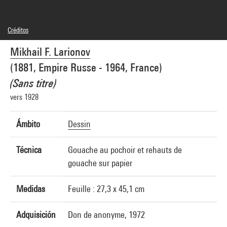
Créditos
© droits réservés
Mikhail F. Larionov
Créditos fotográficos : Centre Pompidou, MNAM-CCI/Audrey Laurans/Dist.
GrandPalaisRmn
(1881, Empire Russe - 1964, France)
Referencia de la imagen : 4N86196
Difusión de la imagen :
(Sans titre)
GrandPalaisRmnPhoto
vers 1928
Ámbito
Dessin
Técnica
Gouache au pochoir et rehauts de
gouache sur papier
Medidas
Feuille : 27,3 x 45,1 cm
Adquisición
Don de anonyme, 1972