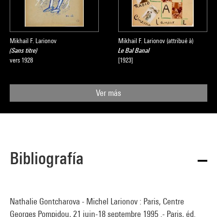
Mikhail F. Larionov
Mikhail F. Larionov (attribué à)
(Sans titre)
Le Bal Banal
vers 1928
[1923]
Ver más
Bibliografía
Nathalie Gontcharova - Michel Larionov : Paris, Centre
Georges Pompidou, 21 juin-18 septembre 1995 .- Paris, éd.