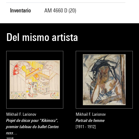
Inventario
AM 4660 D (20)
Del mismo artista
Mikhail F. Larionov
Mikhail F. Larionov
Projet de décor pour "Kikimora",
Portrait de femme
premier tableau du ballet Contes
[1911 - 1912]
russ…