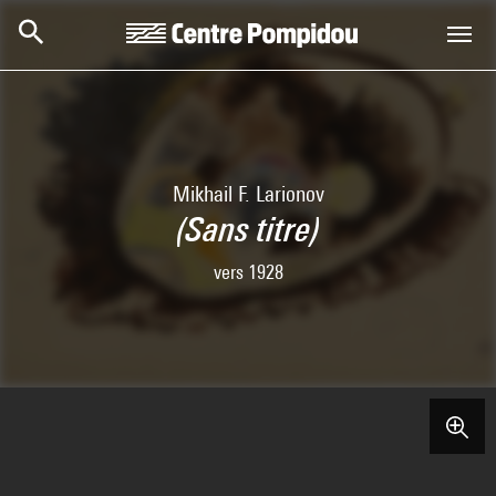
Skip to main content
Centre Pompidou
Mikhail F. Larionov
(Sans titre)
vers 1928