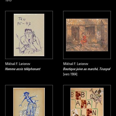
1915
Mikhail F. Larionov
Mikhail F. Larionov
Homme assis téléphonant
Boutique juive au marché, Tiraspol
[vers 1904]