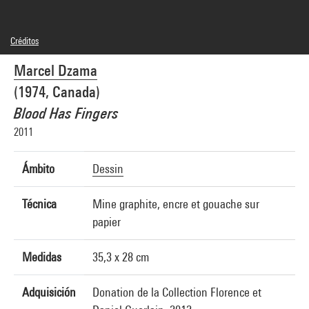
Créditos
Leyenda : Diptyque, avec à gauche AM 2012-468( 1) et à droite AM 2012-468(2)
Marcel Dzama
© Marcel Dzama
Créditos fotográficos : André Morin/Dist. GrandPalaisRmn
(1974, Canada)
Referencia de la imagen : 4L02194
Difusión de la imagen :
Blood Has Fingers
GrandPalaisRmnPhoto
2011
Ámbito
Dessin
Técnica
Mine graphite, encre et gouache sur
papier
Medidas
35,3 x 28 cm
Adquisición
Donation de la Collection Florence et