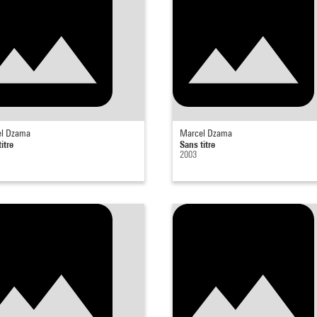
l Dzama
Marcel Dzama
itre
Sans titre
2003