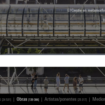
El Centre en metamorfo
H
s
Obras
Artistas/ponentes
Medio
|
|
|
[24 531]
[139 384]
[25 317]