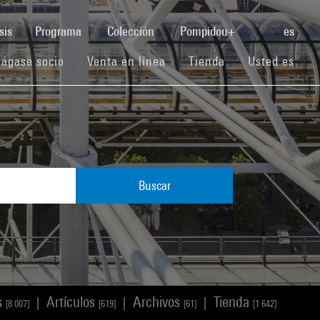
(current)
sis
Programa
Colección
Pompidou+
es
(current)
(current)
(current)
ágase socio
Venta en línea
Tienda
Usted es
Buscar
s
Artículos
Archivos
Tienda
|
|
|
[8 007]
[619]
[61]
[1 642]