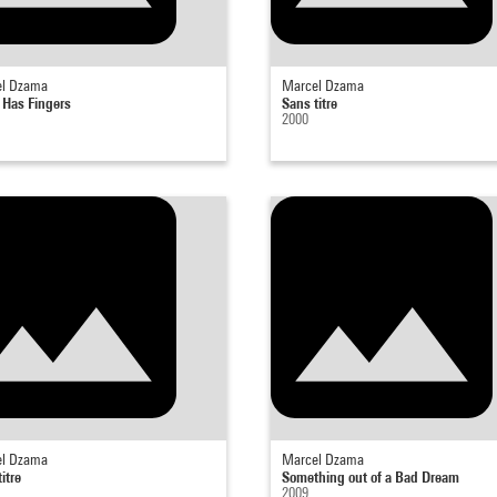
l Dzama
Marcel Dzama
 Has Fingers
Sans titre
2000
l Dzama
Marcel Dzama
itre
Something out of a Bad Dream
2009