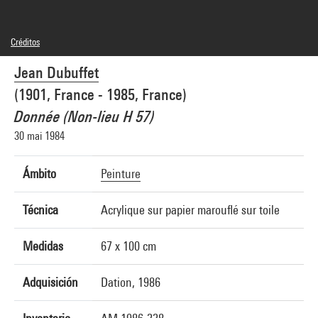
Créditos
© Adagp, Paris
Jean Dubuffet
Créditos fotográficos : Centre Pompidou, MNAM-CCI/Service de la documentation
photographique du MNAM/Dist. GrandPalaisRmn
(1901, France - 1985, France)
Referencia de la imagen : 4R10341 [1986 CX 0161]
Difusión de la imagen :
Donnée (Non-lieu H 57)
GrandPalaisRmnPhoto
30 mai 1984
Ámbito
Peinture
Técnica
Acrylique sur papier marouflé sur toile
Medidas
67 x 100 cm
Adquisición
Dation, 1986