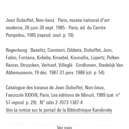
Jean Dubuffet, Non-lieux : Paris, musée national d''art
moderne, 26 juin-30 sept. 1985.- Paris, éd. du Centre
Pompidou, 1985 (reprod. coul. p. 19)
Regenboog : Baselitz, Constant, Dibbets, Dubuffet, Jorn,
Fabro, Fontana, Kirkeby, Knoebel, Kounellis, Lüpertz, Polken
Rainer, Struycken, Verhoef, Villeglé : Eindhoven, Stedelijk Van
Abbemuseum, 19 déc. 1987-31 janv. 1988 (cit. p. 54)
Catalogue des travaux de Jean Dubuffet, Non-lieux,
Fascicule XXXVII, Paris, Les éditions de Minuit, 1989 (cat. n°
57 reprod. p. 29) . N° isbn 2-7073-1387-4
Voir la notice sur le portail de la Bibliothèque Kandinsky
La Collection du Centre Georges Pompidou : un parcours au
Ver más