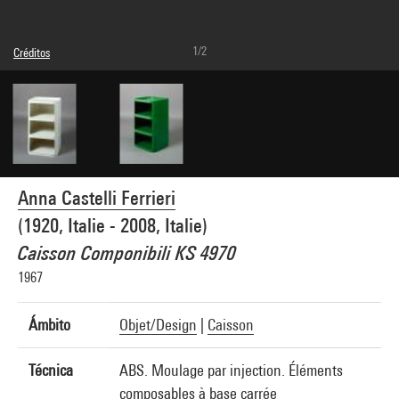
1/2
Créditos
© droits réservés
Créditos fotográficos : Centre Pompidou, MNAM-CCI/Jean-Claude Planchet/Dist.
GrandPalaisRmn
Referencia de la imagen : 4R05929 [2000 CX 6210]
Anna Castelli Ferrieri
(1920, Italie - 2008, Italie)
Caisson Componibili KS 4970
1967
Ámbito
Objet/Design
|
Caisson
Técnica
ABS. Moulage par injection. Éléments
composables à base carrée