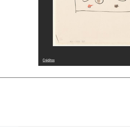
Créditos
© Fondation Lucio Fontana, Milano / by SIAE / Adagp, Pari
Créditos fotográficos : Centre Pompidou, MNAM-CCI/Phili
Referencia de la imagen : 4N62953
Difusión de la imagen :
GrandPalaisRmnPhoto
a