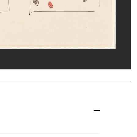
s
ppe Migeat/Dist. GrandPalaisRmn