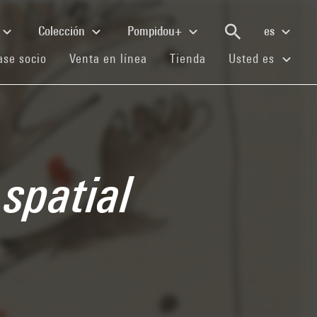
Colección
Pompidou+
es
(current)
(current)
(current)
se socio
Venta en línea
Tienda
Usted es
spatial