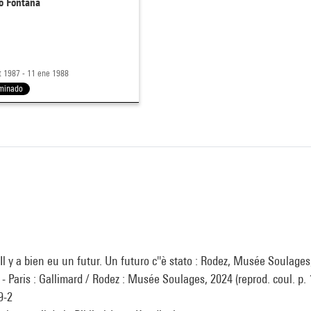
o Fontana
t 1987 - 11 ene 1988
minado
Il y a bien eu un futur. Un futuro c''è stato : Rodez, Musée Soulages
 Paris : Gallimard / Rodez : Musée Soulages, 2024 (reprod. coul. p. 
9-2