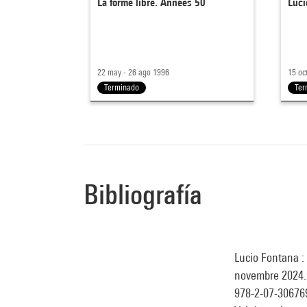
La forme libre. Années 50
Luci
22 may - 26 ago 1996
15 oc
Terminado
Ter
Bibliografía
Lucio Fontana : 
novembre 2024. -
978-2-07-30676