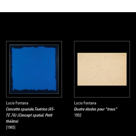
Lucio Fontana
Lucio Fontana
Concetto spaziale,Teatrino (65-
Quatre études pour "trous"
TE.76) (Concept spatial, Petit
1952
théâtre)
[1965]