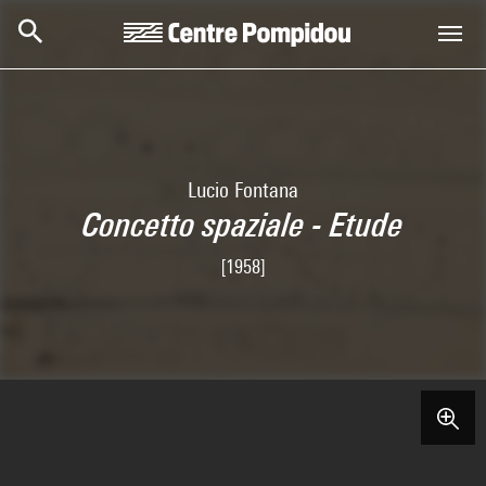
Skip to main content
Centre Pompidou
Lucio Fontana
Concetto spaziale - Etude
[1958]