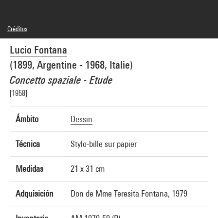
Créditos
Leyenda : Recto
Lucio Fontana
© Fondation Lucio Fontana, Milano / by SIAE / Adagp, Paris
Créditos fotográficos : Centre Pompidou, MNAM-CCI/Philippe Migeat/Dist.
(1899, Argentine - 1968, Italie)
GrandPalaisRmn
Referencia de la imagen : 4N62966
Concetto spaziale - Etude
Difusión de la imagen :
GrandPalaisRmnPhoto
[1958]
Ámbito
Dessin
Técnica
Stylo-bille sur papier
Medidas
21 x 31 cm
Adquisición
Don de Mme Teresita Fontana, 1979