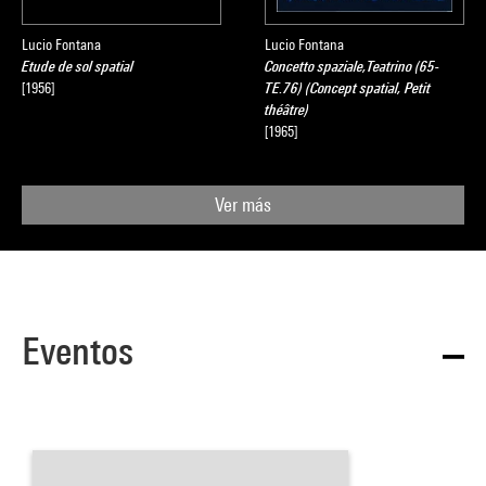
Lucio Fontana
Lucio Fontana
Etude de sol spatial
Concetto spaziale,Teatrino (65-
[1956]
TE.76) (Concept spatial, Petit
théâtre)
[1965]
Ver más
Eventos