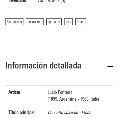
Inventario
AM 1979-59 (R)
Spatialisme
abstraction
spatialité
trou
étude
Información detallada
Artista
Lucio Fontana
(1899, Argentine - 1968, Italie)
Título principal
Concetto spaziale - Etude