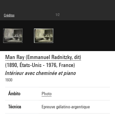
1/2
Créditos
© Man Ray Trust / Adagp, Paris
Créditos fotográficos : Centre Pompidou, MNAM-CCI/Philippe Migeat/Dist.
GrandPalaisRmn
Referencia de la imagen : 4N12152
Difusión de la imagen :
GrandPalaisRmnPhoto
Man Ray (Emmanuel Radnitzky, dit)
(1890, États-Unis - 1976, France)
Intérieur avec cheminée et piano
1930
Ámbito
Photo
Técnica
Epreuve gélatino-argentique