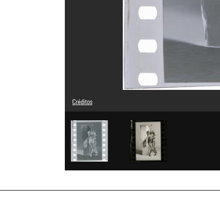
Créditos
© Man Ray Trust / Adagp, Paris
Referencia de la imagen : 4G09757