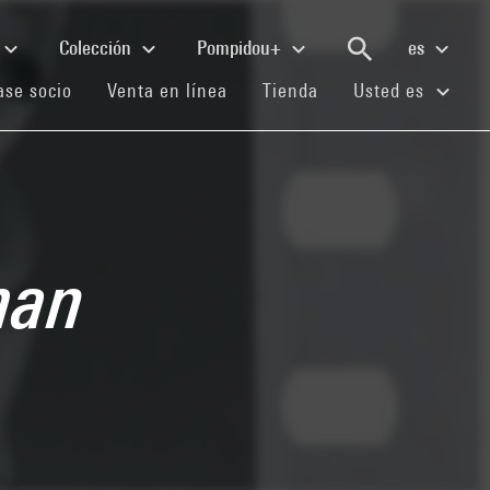
Colección
Pompidou+
es
(current)
(current)
(current)
se socio
Venta en línea
Tienda
Usted es
man