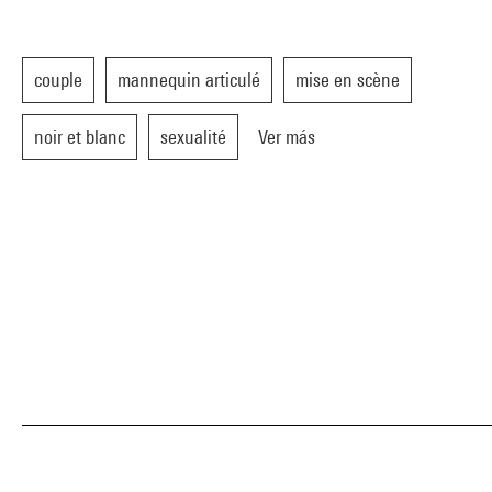
couple
mannequin articulé
mise en scène
noir et blanc
sexualité
Ver más