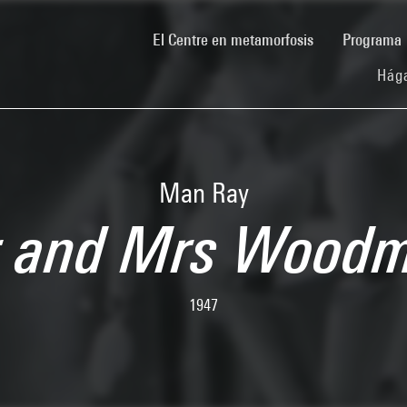
(current)
El Centre en metamorfosis
Programa
Hága
Man Ray
 and Mrs Wood
1947