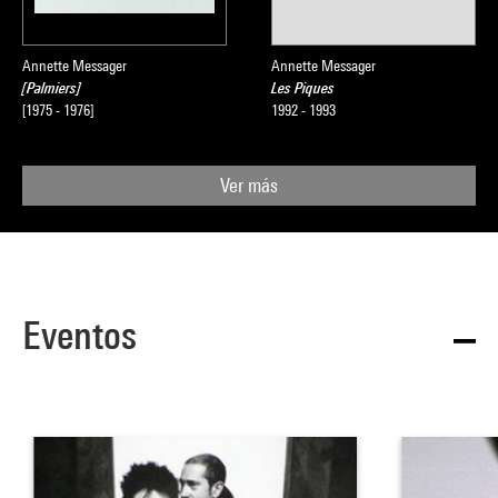
Annette Messager
Annette Messager
[Palmiers]
Les Piques
[1975 - 1976]
1992 - 1993
Ver más
Eventos