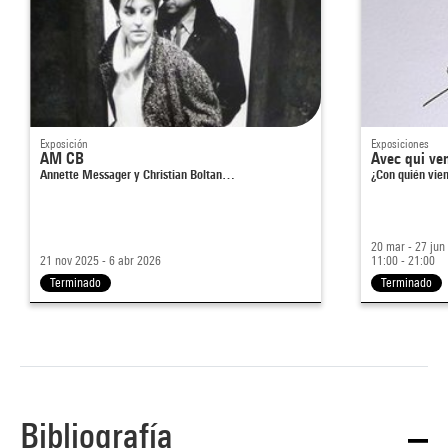
Exposición
Exposiciones
AM CB
Avec qui ve
Annette Messager y Christian Boltan…
¿Con quién vie
20 mar - 27 jun
21 nov 2025 - 6 abr 2026
11:00 - 21:00
Terminado
Terminado
Bibliografía