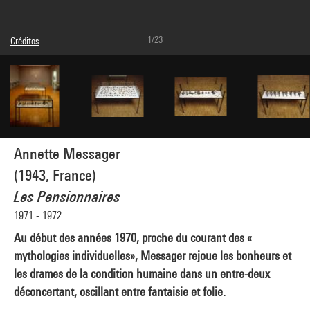
1/23
Créditos
Leyenda : Détail, Vitrines centrales
© Adagp, Paris
Créditos fotográficos : Philippe Migeat - Centre Pompidou, MNAM-CCI
Referencia de la imagen : 4R11238 [2000 CX 0006]
Difusión de la imagen :
GrandPalaisRmnPhoto
Annette Messager
(1943, France)
Les Pensionnaires
1971 - 1972
Au début des années 1970, proche du courant des «
mythologies individuelles», Messager rejoue les bonheurs et
les drames de la condition humaine dans un entre-deux
déconcertant, oscillant entre fantaisie et folie.