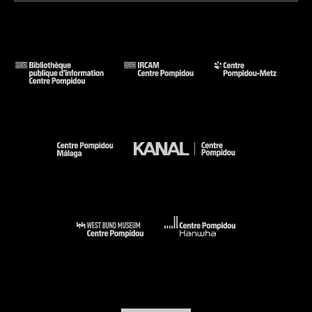
dir. de Brigitte Leal) (cit. p. 128, 134 ; reprod. coul. p. 135) . N°
isbn 978-84-15931-22-5
Voir la notice sur le portail de la Bibliothèque Kandinsky
La Répétition. Dans les collections du Centre Pompidou :
Metz, Centre Pompidou-Metz, 4 février 2023-27 janvier 2025.
- Metz : Editions du Centre Pompidou-Metz, 2023 (reprod.
coul. p. 25) . N° isbn 978-2-35983-070-5
Voir la notice sur le portail de la Bibliothèque Kandinsky
AM CB : Annette Messager y Christian Boltanski : Malaga,
Centre Pompidou, 20 novembre 2025-6 avril 2026. - Malaga ;
Paris : Centre Pompidou, 2025 (fig. 33 cit. p. 56, 72 et reprod.
coul. p. 102-103 [détail]) . N° isbn 978-84-19080-26-4
Voir la notice sur le portail de la Bibliothèque Kandinsky