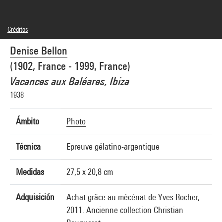
Créditos
© Succession Denise Bellon
Denise Bellon
Créditos fotográficos : Centre Pompidou, MNAM-CCI/Georges Meguerditchian/Dist.
GrandPalaisRmn
(1902, France - 1999, France)
Referencia de la imagen : 4N68269
Vacances aux Baléares, Ibiza
1938
Ámbito
Photo
Técnica
Epreuve gélatino-argentique
Medidas
27,5 x 20,8 cm
Adquisición
Achat grâce au mécénat de Yves Rocher,
2011. Ancienne collection Christian