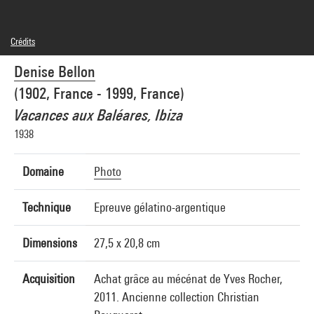
Crédits
© Succession Denise Bellon
Denise Bellon
Crédit photographique : Centre Pompidou, MNAM-CCI/Georges Meguerditchian/Dist.
GrandPalaisRmn
(1902, France - 1999, France)
Réf. image : 4N68269
Vacances aux Baléares, Ibiza
1938
Domaine
Photo
Technique
Epreuve gélatino-argentique
Dimensions
27,5 x 20,8 cm
Acquisition
Achat grâce au mécénat de Yves Rocher,
2011. Ancienne collection Christian