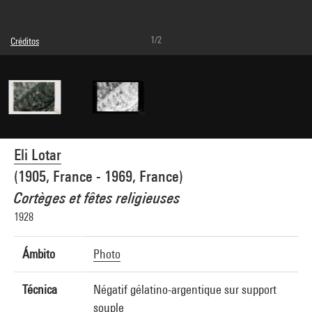
1/2
Créditos
© Eli Lotar
Créditos fotográficos : Centre Pompidou, MNAM-CCI/Dist. GrandPalaisRmn
Referencia de la imagen : 4G32702
Difusión de la imagen :
GrandPalaisRmnPhoto
Eli Lotar
(1905, France - 1969, France)
Cortèges et fêtes religieuses
1928
Ámbito
Photo
Técnica
Négatif gélatino-argentique sur support
souple