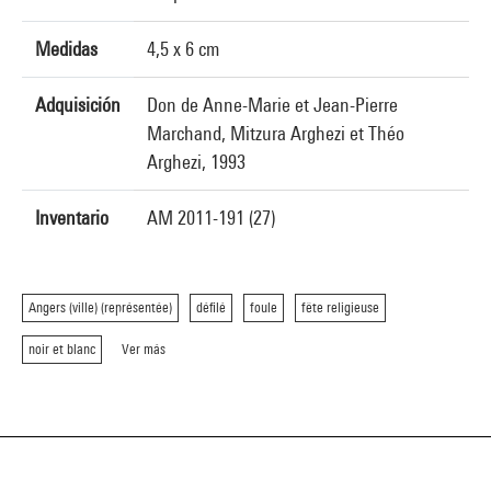
Medidas
4,5 x 6 cm
Adquisición
Don de Anne-Marie et Jean-Pierre
Marchand, Mitzura Arghezi et Théo
Arghezi, 1993
Inventario
AM 2011-191 (27)
Angers (ville) (représentée)
défilé
foule
fête religieuse
noir et blanc
Ver más