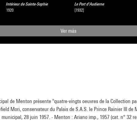
Intérieur de Sainte-Sophie
Le Port d'Audierne
1920
[1932]
Ver más
pal de Menton présente "quatre-vingts oeuvres de la Collection par
ield Mori, conservateur du Palais de S.A.S. le Prince Rainier III de
unicipal, 28 juin 1957. - Menton : Ariano imp., 1957 (cat. n° 32 re