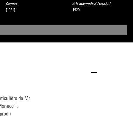
Cagnes
A la mosquée d'Istanbul
[1921]
1920
ticulière de Mr
 Monaco" :
prod.)