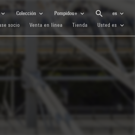
Colección
Pompidou+
es
(current)
(current)
(current)
se socio
Venta en línea
Tienda
Usted es