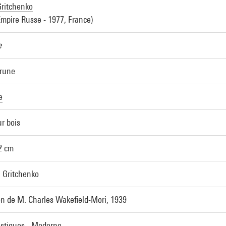
Gritchenko
Empire Russe - 1977, France)
e
rune
e
ur bois
2 cm
: Gritchenko
n de M. Charles Wakefield-Mori, 1939
astiques - Moderne