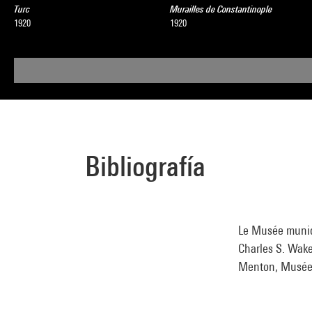
Turc
Murailles de Constantinople
1920
1920
Bibliografía
Le Musée munici
Charles S. Wakef
Menton, Musée m