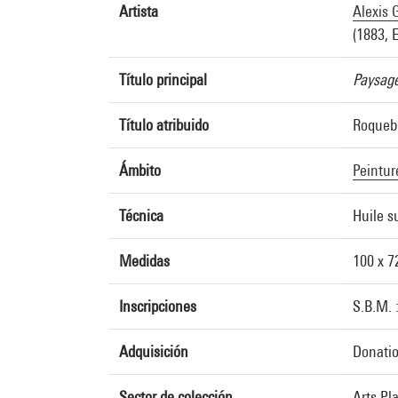
Artista
Alexis 
(1883, 
Título principal
Paysag
Título atribuido
Roqueb
Ámbito
Peintur
Técnica
Huile s
Medidas
100 x 7
Inscripciones
S.B.M. 
Adquisición
Donatio
Sector de colección
Arts Pl