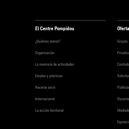
El Centre Pompidou
Oferta
¿Quiénes somos?
Grupos
Organización
Privati
La memoria de actividades
Contrato
Empleo y prácticas
Solicit
Hacerse socio
Publica
Internacional
Docent
La acción territorial
Mediado
Exposici