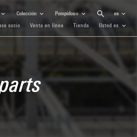
Colección
Pompidou+
es
(current)
(current)
(current)
se socio
Venta en línea
Tienda
Usted es
parts