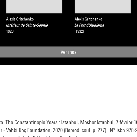
Alexis Gritchenko
Alexis Gritchenko
Intérieur de Sainte-Sophie
Le Port d'Audierne
1920
[1932]
Ver más
o. The Constantinople Years : Istanbul, Mesher Istanbul, 7 février-1
r - Vehbi Koç Foundation, 2020 (Reprod. coul. p. 277) . N° isbn 978