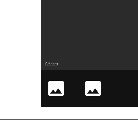
Créditos
© droits réservés
Créditos fotográficos : Centre Pompidou, MNAM-CCI/Janet
Referencia de la imagen : 4Y10757
Difusión de la imagen :
GrandPalaisRmnPhoto