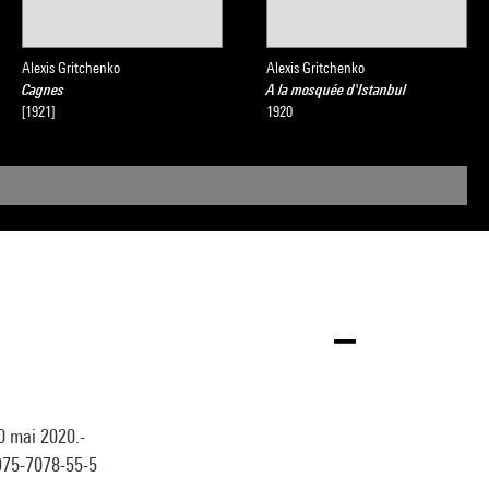
Alexis Gritchenko
Alexis Gritchenko
Cagnes
A la mosquée d'Istanbul
[1921]
1920
0 mai 2020.-
-975-7078-55-5