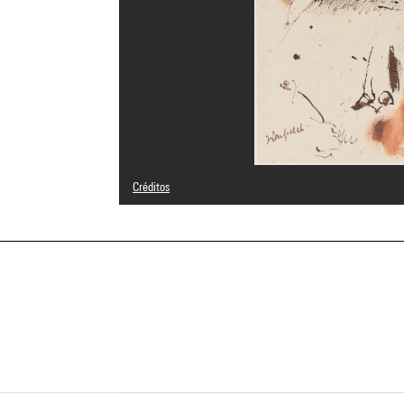
Créditos
Domaine public
Créditos fotográficos : Centre Pompidou, MNAM-CCI/Bertr
Referencia de la imagen : 4N68712
Difusión de la imagen :
GrandPalaisRmnPhoto
a