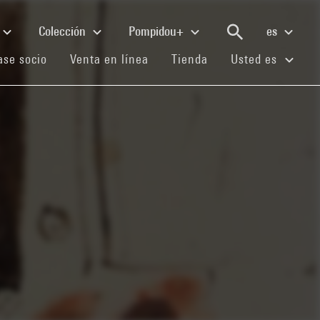
Colección
Pompidou+
es
(current)
(current)
(current)
se socio
Venta en línea
Tienda
Usted es