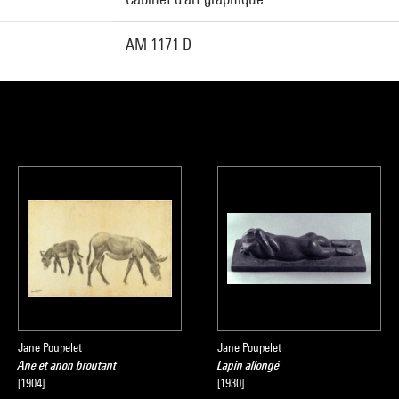
AM 1171 D
Jane Poupelet
Jane Poupelet
Ane et anon broutant
Lapin allongé
[1904]
[1930]