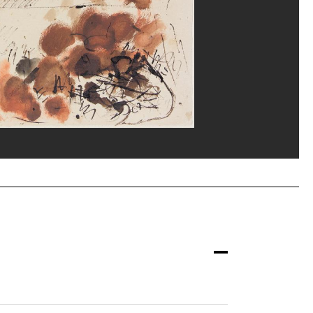
and Prévost/Dist. GrandPalaisRmn