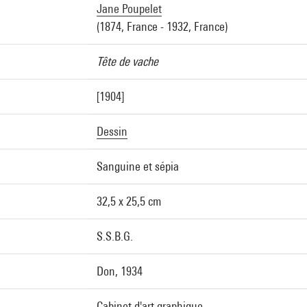
Jane Poupelet
(1874, France - 1932, France)
Tête de vache
[1904]
Dessin
Sanguine et sépia
32,5 x 25,5 cm
S.S.B.G.
Don, 1934
Cabinet d'art graphique