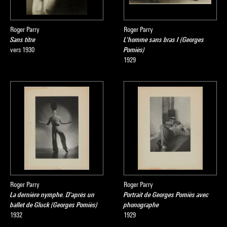
Roger Parry
Roger Parry
Sans titre
L'homme sans bras I (Georges
vers 1930
Pomiès)
1929
Roger Parry
Roger Parry
La dernière nymphe. D'après un
Portrait de Georges Pomiès avec
ballet de Gluck (Georges Pomiès)
phonographe
1932
1929