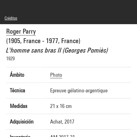
Créditos
© RMN-Grand Palais
Roger Parry
Créditos fotográficos : Centre Pompidou, MNAM-CCI/Philippe Migeat/Dist.
GrandPalaisRmn
(1905, France - 1977, France)
Referencia de la imagen : 4N86224
Difusión de la imagen :
L'homme sans bras II (Georges Pomiès)
GrandPalaisRmnPhoto
1929
Ámbito
Photo
Técnica
Epreuve gélatino-argentique
Medidas
21 x 16 cm
Adquisición
Achat, 2017