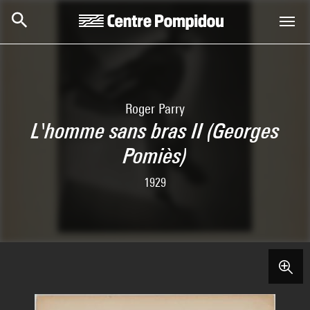
Skip to main content
Centre Pompidou
Roger Parry
L'homme sans bras II (Georges
Pomiès)
1929