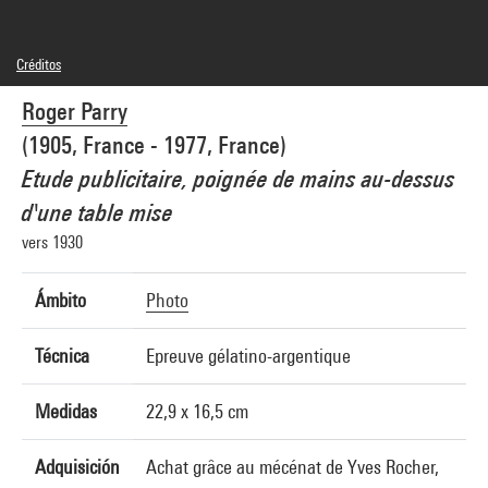
Créditos
© RMN-Grand Palais
Roger Parry
Créditos fotográficos : Centre Pompidou, MNAM-CCI/Dist. GrandPalaisRmn
Referencia de la imagen : 4N96534
(1905, France - 1977, France)
Difusión de la imagen :
GrandPalaisRmnPhoto
Etude publicitaire, poignée de mains au-dessus
d'une table mise
vers 1930
Ámbito
Photo
Técnica
Epreuve gélatino-argentique
Medidas
22,9 x 16,5 cm
Adquisición
Achat grâce au mécénat de Yves Rocher,