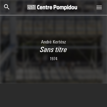
Skip to main content
Centre Pompidou
André Kertész
Sans titre
1974