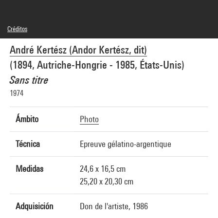
Créditos
© RMN-Grand Palais
André Kertész (Andor Kertész, dit)
Créditos fotográficos : Centre Pompidou, MNAM-CCI/Philippe Migeat/Dist.
GrandPalaisRmn
(1894, Autriche-Hongrie - 1985, États-Unis)
Referencia de la imagen : 4N12358
Difusión de la imagen :
Sans titre
GrandPalaisRmnPhoto
1974
Ámbito
Photo
Técnica
Epreuve gélatino-argentique
Medidas
24,6 x 16,5 cm
25,20 x 20,30 cm
Adquisición
Don de l'artiste, 1986