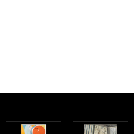
la direction de Brigitte Leal, Paris, Centre Pompidou, 2007