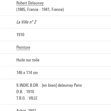
Robert Delaunay
(1885, France - 1941, France)
La Ville n° 2
1910
Peinture
Huile sur toile
146 x 114 cm
S.INDIC.B.DR. : [en biais] delaunay Paris
D.B. : 1910
T.B.G. : VILLE
Achat, 1947