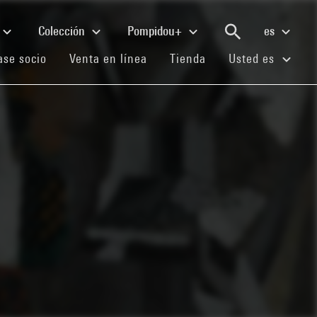
Colección
Pompidou+
es
(current)
(current)
(current)
se socio
Venta en línea
Tienda
Usted es