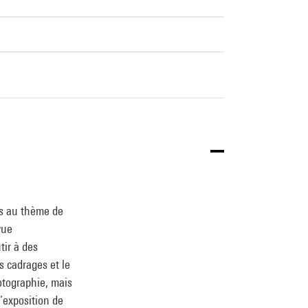
es au thème de
vue
tir à des
s cadrages et le
otographie, mais
l’exposition de