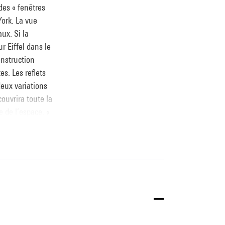
des « fenêtres
ork. La vue
ux. Si la
ur Eiffel dans le
onstruction
s. Les reflets
deux variations
ecouvrira toute la
e de l’espace. «
tous les sens.
art au point de
. 62).
e national d’art