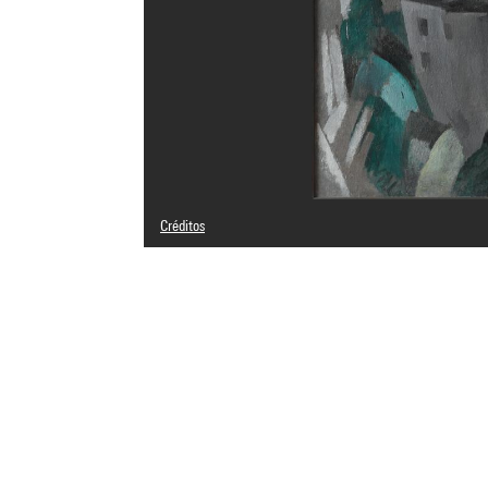
Créditos
Leyenda : Image plus contrastée
Domaine public
Créditos fotográficos : Centre Pompidou, MNAM-CCI/Phili
Referencia de la imagen : 4N01680
Difusión de la imagen :
GrandPalaisRmnPhoto