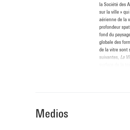
la Société des A
sur la ville » 
aérienne de la v
profondeur spati
fond du paysage
globale des for
de la vitre sont
suivantes,
La Vi
surface de la to
Tous les espace
C’est un dynami
vue ligne, valeur
Brigitte Leal
Medios
Source :
Extrait du cata