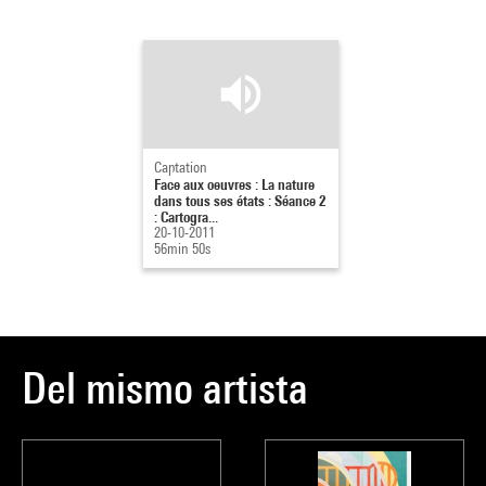
moderne
, sous 
Captation
Face aux oeuvres : La nature
dans tous ses états : Séance 2
: Cartogra...
20-10-2011
56min 50s
Del mismo artista