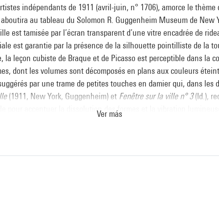
rtistes indépendants de 1911 (avril-juin, n° 1706), amorce le thème 
qui aboutira au tableau du Solomon R. Guggenheim Museum de New Y
ille est tamisée par l’écran transparent d’une vitre encadrée de ridea
ale est garantie par la présence de la silhouette pointilliste de la to
, la leçon cubiste de Braque et de Picasso est perceptible dans la c
mes, dont les volumes sont décomposés en plans aux couleurs éteinte
 suggérés par une trame de petites touches en damier qui, dans les 
lle
(1911, New York, Guggenheim) et
Fenêtre sur la ville n° 3
(Id.), r
ile pour accentuer la dissolution des formes et la vibration lumineus
Ver más
s sont rompus et divisés jusqu’à une dimension infinitésimale dans 
sme dissolvant complet ; c’est la liquidation des moyens connus en 
s, volumes, clair-obscur, etc. » (
Du cubisme à l’art abstrait, op. cit.
, p
logue
Collection art moderne - La collection du Centre Pompidou, Musé