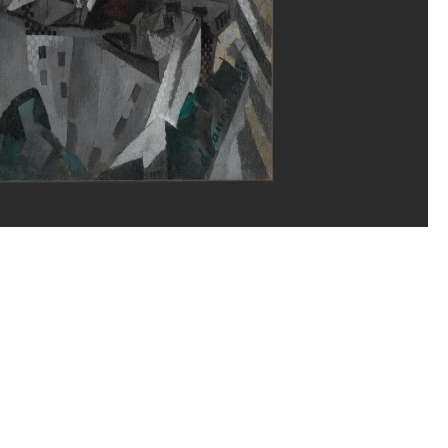
ppe Migeat/Dist. GrandPalaisRmn