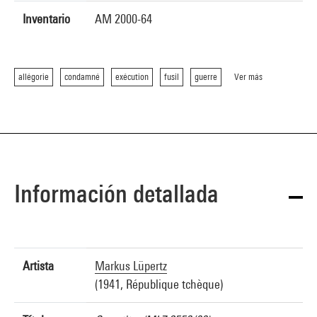
Inventario
AM 2000-64
allégorie
condamné
exécution
fusil
guerre
Ver más
Información detallada
Artista
Markus Lüpertz
(1941, République tchèque)