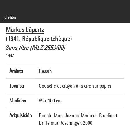
Créditos
© Adagp, Paris
Markus Lüpertz
Créditos fotográficos : Centre Pompidou, MNAM-CCI/Philippe Migeat/Dist.
GrandPalaisRmn
(1941, République tchèque)
Referencia de la imagen : 4R00468 [2000 CX 0435]
Sans titre (MLZ 2553/00)
1992
Ámbito
Dessin
Técnica
Gouache et crayon à la cire sur papier
Medidas
65 x 100 cm
Adquisición
Don de Mme Jeanne-Marie de Broglie et
Dr Helmut Röschinger, 2000