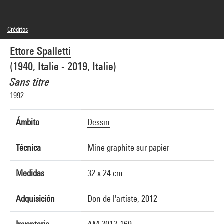
Créditos
© Adagp, Paris
Ettore Spalletti
Créditos fotográficos : Centre Pompidou, MNAM-CCI/Georges Meguerditchian/Dist.
GrandPalaisRmn
(1940, Italie - 2019, Italie)
Referencia de la imagen : 4N62780
Difusión de la imagen :
Sans titre
GrandPalaisRmnPhoto
1992
Ámbito
Dessin
Técnica
Mine graphite sur papier
Medidas
32 x 24 cm
Adquisición
Don de l'artiste, 2012