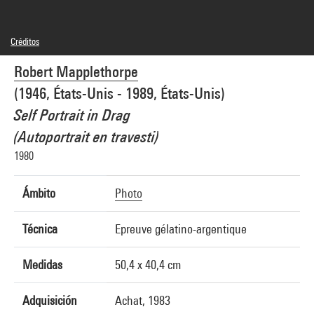
Créditos
© Robert Mapplethorpe Foundation. Used by permission
Robert Mapplethorpe
Créditos fotográficos : Centre Pompidou, MNAM-CCI/Philippe Migeat/Dist.
GrandPalaisRmn
(1946, États-Unis - 1989, États-Unis)
Referencia de la imagen : 4N03817
Difusión de la imagen :
Self Portrait in Drag
GrandPalaisRmnPhoto
(Autoportrait en travesti)
1980
Ámbito
Photo
Técnica
Epreuve gélatino-argentique
Medidas
50,4 x 40,4 cm
Adquisición
Achat, 1983