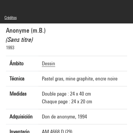
Créditos
© droits réservés
Anonyme (m.B.)
Créditos fotográficos : Bertrand Prévost - Centre Pompidou, MNAM-CCI
Referencia de la imagen : 4N85260
(Sans titre)
Difusión de la imagen :
GrandPalaisRmnPhoto
1993
Ámbito
Dessin
Técnica
Pastel gras, mine graphite, encre noire
Medidas
Double page : 24 x 40 cm
Chaque page : 24 x 20 cm
Adquisición
Don de anonyme, 1994
Inventario
AM 4668 D (29)