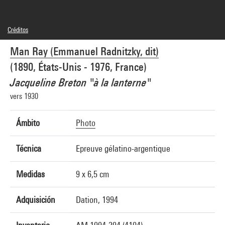
Créditos
© Man Ray Trust / Adagp, Paris
Man Ray (Emmanuel Radnitzky, dit)
Créditos fotográficos : Centre Pompidou, MNAM-CCI/Guy Carrard/Dist.
GrandPalaisRmn
(1890, États-Unis - 1976, France)
Referencia de la imagen : 4N19140
Difusión de la imagen :
Jacqueline Breton "à la lanterne"
GrandPalaisRmnPhoto
vers 1930
Ámbito
Photo
Técnica
Epreuve gélatino-argentique
Medidas
9 x 6,5 cm
Adquisición
Dation, 1994