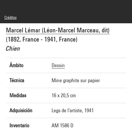
Créditos
Domaine public
Marcel Lémar (Léon-Marcel Marceau, dit)
Créditos fotográficos : Centre Pompidou, MNAM-CCI/Philippe Migeat/Dist.
GrandPalaisRmn
(1892, France - 1941, France)
Referencia de la imagen : 4N62626
Difusión de la imagen :
Chien
GrandPalaisRmnPhoto
Ámbito
Dessin
Técnica
Mine graphite sur papier
Medidas
16 x 20,5 cm
Adquisición
Legs de l'artiste, 1941
Inventario
AM 1586 D