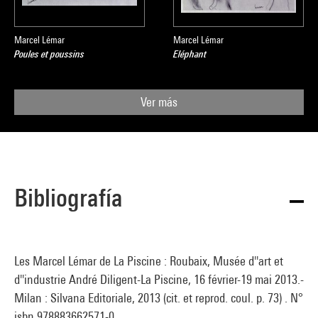
Marcel Lémar
Marcel Lémar
Poules et poussins
Eléphant
Ver más
Bibliografía
Les Marcel Lémar de La Piscine : Roubaix, Musée d''art et
d''industrie André Diligent-La Piscine, 16 février-19 mai 2013.-
Milan : Silvana Editoriale, 2013 (cit. et reprod. coul. p. 73) . N°
isbn 978883662571-0