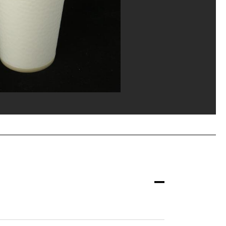
ges Meguerditchian/Dist. GrandPalaisRmn