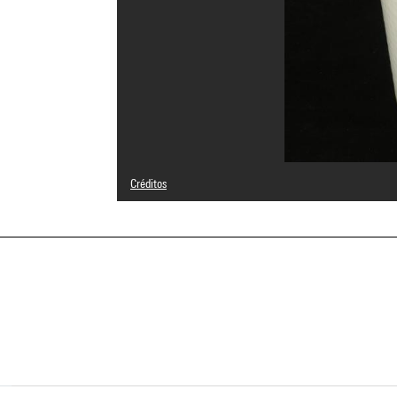
Créditos
© Philippe Starck
Créditos fotográficos : Centre Pompidou, MNAM-CCI/Geor
Referencia de la imagen : 4N40061
Difusión de la imagen :
GrandPalaisRmnPhoto
a