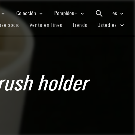
Colección
Pompidou+
es
(current)
(current)
(current)
se socio
Venta en línea
Tienda
Usted es
rush holder