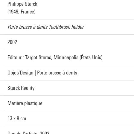
Philippe Starck
(1949, France)
Porte brosse à dents Toothbrush holder
2002
Editeur : Target Stores, Minneapolis (États-Unis)
Objet/Design
|
Porte brosse à dents
Starck Reality
Matière plastique
13 x 8 cm
Don de l'artiste, 2003