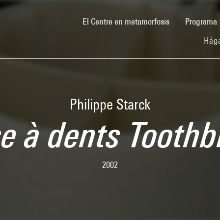
(current)
El Centre en metamorfosis
Programa
Hága
Philippe Starck
se à dents Toothb
2002