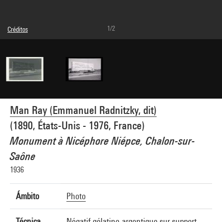
1/2
Créditos
© Man Ray Trust / Adagp, Paris
Referencia de la imagen : 4G06176
Man Ray (Emmanuel Radnitzky, dit)
(1890, États-Unis - 1976, France)
Monument à Nicéphore Niépce, Chalon-sur-
Saône
1936
Ámbito
Photo
Técnica
Négatif gélatino-argentique sur support