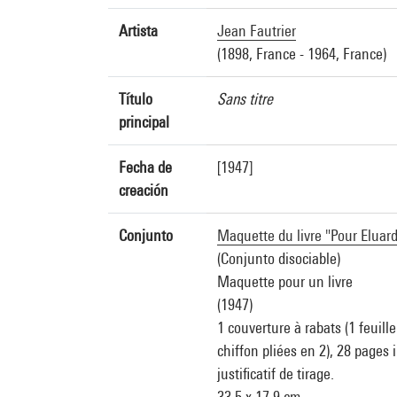
Artista
Jean Fautrier
(1898, France - 1964, France)
Título
Sans titre
principal
Fecha de
[1947]
creación
Conjunto
Maquette du livre "Pour Eluar
(Conjunto disociable)
Maquette pour un livre
(1947)
1 couverture à rabats (1 feuill
chiffon pliées en 2), 28 pages i
justificatif de tirage.
33,5 x 17,9 cm