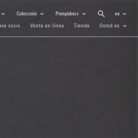
Colección
Pompidou+
es
(current)
(current)
(current)
se socio
Venta en línea
Tienda
Usted es