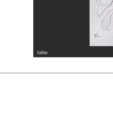
Créditos
© Adagp, Paris
Créditos fotográficos : Centre Pompidou, MNAM-CCI/Phili
Referencia de la imagen : 2A03144 [1992 X 0294]
a