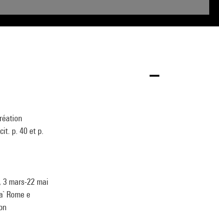
réation
t. p. 40 et p.
, 3 mars-22 mai
 a` Rome e
sbn