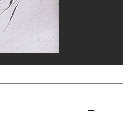
ppe Migeat/Dist. GrandPalaisRmn