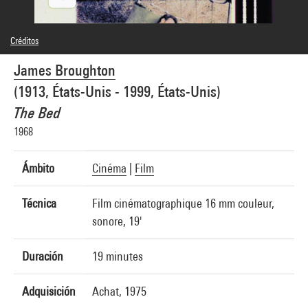
Créditos
Leyenda : Photogrammes
James Broughton
© droits réservés
Créditos fotográficos : Centre Pompidou, MNAM-CCI/Hervé Véronèse/Dist.
(1913, États-Unis - 1999, États-Unis)
GrandPalaisRmn
Referencia de la imagen : 4N42330
The Bed
Difusión de la imagen :
GrandPalaisRmnPhoto
1968
Ámbito
Cinéma
|
Film
Técnica
Film cinématographique 16 mm couleur,
sonore, 19'
Duración
19 minutes
Adquisición
Achat, 1975